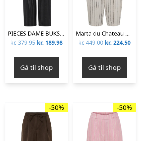
PIECES DAME BUKSER PCFALKA – Black White Pinstripe
Marta du Chateau dame bukser MdcKessia 266137 – Beige/Black
Den
Den
Den
De
kr.
379,95
kr.
189,98
kr.
449,00
kr.
224,50
oprindelige
aktuelle
oprindelige
aktu
pris
pris
pris
pris
Gå til shop
Gå til shop
var:
er:
var:
er:
kr. 379,95.
kr. 189,98.
kr. 449,00.
kr. 
-50%
-50%