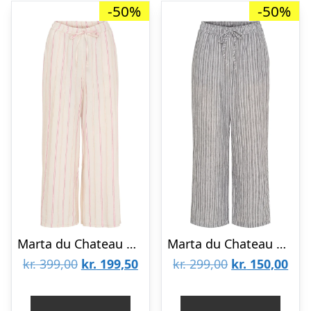
-50%
-50%
Marta du Chateau dame bukser MdcSerena 16045 – Pink1
Marta du Chateau dame bukser MdcClarissa 8463 – Nero
Den
Den
Den
De
kr.
399,00
kr.
199,50
kr.
299,00
kr.
150,00
oprindelige
aktuelle
oprindelige
aktu
pris
pris
pris
pris