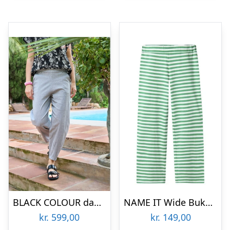
BLACK COLOUR dame bukser BCMALLORY – Black
NAME IT Wide Bukser Fakla Bright Green
kr.
599,00
kr.
149,00