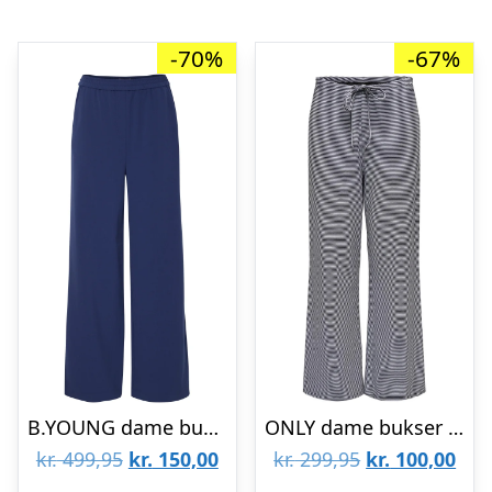
-70%
-67%
B.YOUNG dame bukser BYDANTA – Medieval Blue Mix
ONLY dame bukser ONLKAREN – White Black
Den
Den
Den
De
kr.
499,95
kr.
150,00
kr.
299,95
kr.
100,00
oprindelige
aktuelle
oprindelige
aktu