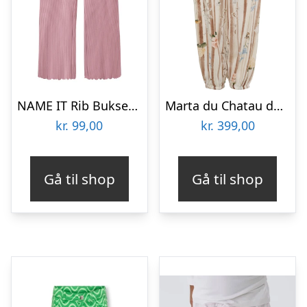
NAME IT Rib Bukser Vemma Lilas
Marta du Chatau dame bukser MdcRoselina 8500- – Moro1779ppb
kr.
99,00
kr.
399,00
Gå til shop
Gå til shop