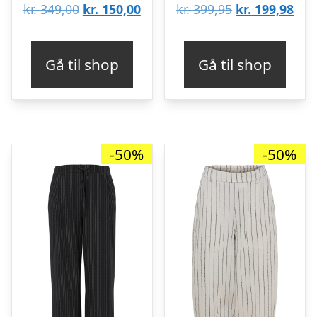
Den
Den
Den
De
kr.
349,00
kr.
150,00
kr.
399,95
kr.
199,98
oprindelige
aktuelle
oprindelige
aktu
pris
pris
pris
pris
Gå til shop
Gå til shop
var:
er:
var:
er:
kr. 349,00.
kr. 150,00.
kr. 399,95.
kr. 
-50%
-50%