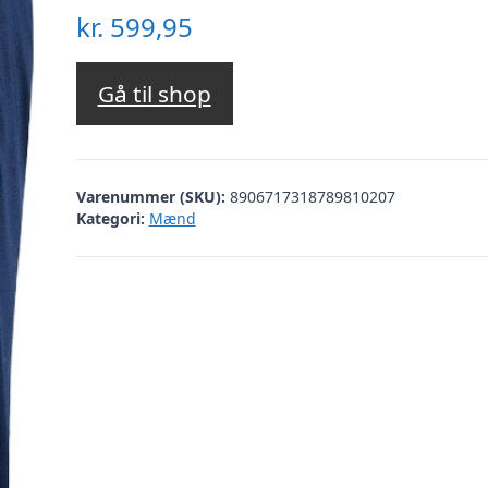
kr.
599,95
Gå til shop
Varenummer (SKU):
8906717318789810207
Kategori:
Mænd